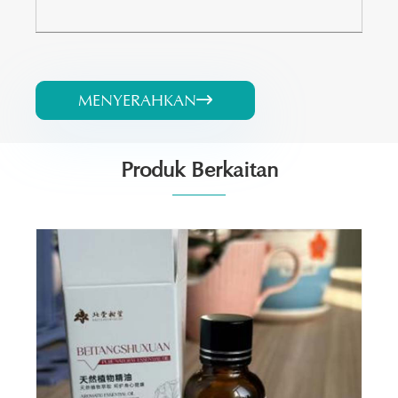
MENYERAHKAN

Produk Berkaitan
Pati Anti Gatal dan Menenangkan Semulajadi
Lihat Lagi >>