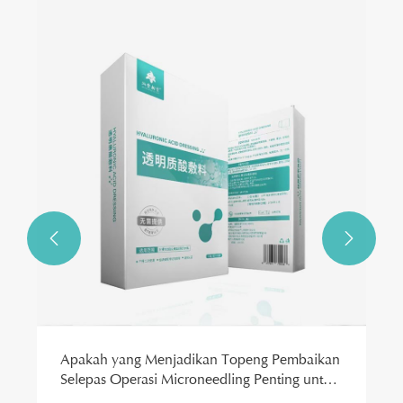
Bagaimanakah Topeng Spa Mata yang
Menenangkan Boleh Meningkatkan Rutin
Penjagaan Mata Harian Anda?
Lihat Lagi >>

