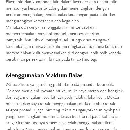
Flavonoid dan komponen lain dalam lavender dan chamomile
mempunyai kesan anti-radang dan menenangkan, dengan
berkesan menghalang tindak balas keradangan pada kulit dan
mengurangkan kemerahan dan kegatalan.
Manuka dan cengkih menggalakkan mitosis sel dan
mempercepatkan metabolisme sel, mempercepatkan
penyembuhan luka di peringkat sel. Bunga oren mengawal
keseimbangan minyak-air kulit, meningkatkan toleransi kulit, dan
membolehkan kulit menyesuaikan diri dengan lebih baik kepada
perubahan persekitaran luaran pada tahap fisiologi.
Menggunakan Maklum Balas
@Xiao Zhou, yang sedang pulih daripada prosedur kosmetik:
"Selepas menjalani rawatan muka, muka saya merah dan bengkak,
dan Saya mengalami sedikit rasa pedih akibat luka kecil. Doktor
menasihatkan saya untuk menggunakan produk lembut untuk
selepas prosedur jaga. Seorang rakan mengesyorkan minyak pati
yang menenangkan ini, dan ia terasa tidak berat pada kulit saya,
sangat lembut rasanya seperti saya telah menggunakan filem
pelindung. Saya menggunakan lapisan nipis dua kali sehari, dan