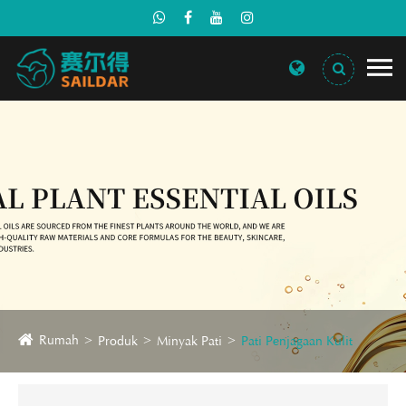
Rumah
Produk
Minyak Pati
Pati Penjagaan Kulit