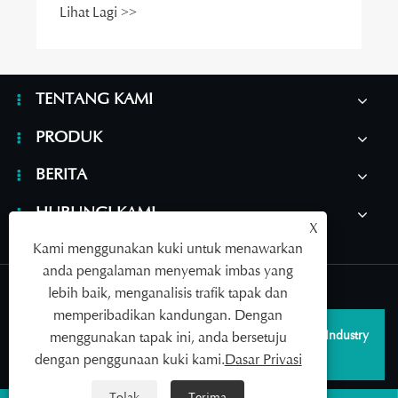
TENTANG KAMI
PRODUK
BERITA
HUBUNGI KAMI
X
Kami menggunakan kuki untuk menawarkan
anda pengalaman menyemak imbas yang
Links
|
Sitemap
|
RSS
|
XML
|
Dasar Privasi
lebih baik, menganalisis trafik tapak dan
memperibadikan kandungan. Dengan
Hak Cipta © 2026 Qingdao SAILDAR Medical Device Industry
menggunakan tapak ini, anda bersetuju
Development Co., Ltd. Hak cipta terpelihara.
dengan penggunaan kuki kami.
Dasar Privasi
Tolak
Terima