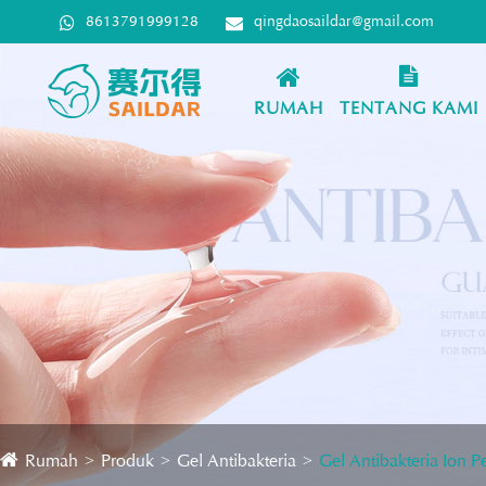
8613791999128
qingdaosaildar@gmail.com
RUMAH
TENTANG KAMI
Rumah
Produk
Gel Antibakteria
Gel Antibakteria Ion P