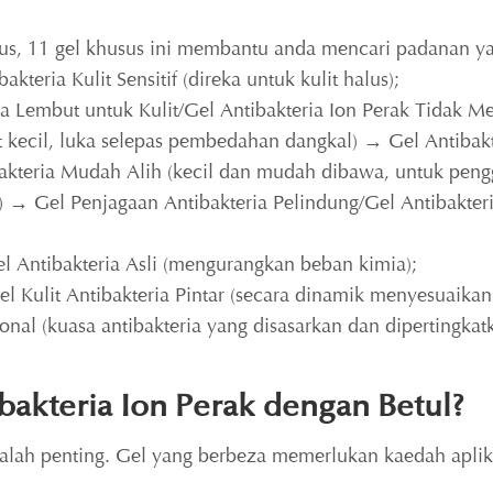
usus, 11 gel khusus ini membantu anda mencari padanan y
akteria Kulit Sensitif (direka untuk kulit halus);
Lembut untuk Kulit/Gel Antibakteria Ion Perak Tidak Mer
t kecil, luka selepas pembedahan dangkal) → Gel Antibak
ibakteria Mudah Alih (kecil dan mudah dibawa, untuk pen
 → Gel Penjagaan Antibakteria Pelindung/Gel Antibakteri
 Antibakteria Asli (mengurangkan beban kimia);
 Kulit Antibakteria Pintar (secara dinamik menyesuaikan d
onal (kuasa antibakteria yang disasarkan dan dipertingkat
akteria Ion Perak dengan Betul?
ah penting. Gel yang berbeza memerlukan kaedah aplika