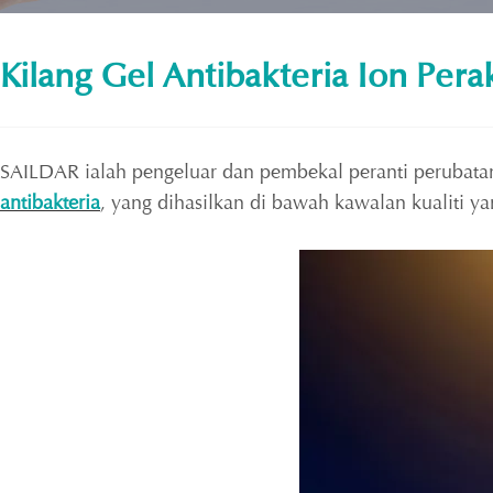
Kilang Gel Antibakteria Ion Pera
SAILDAR ialah pengeluar dan pembekal peranti perubatan
antibakteria
, yang dihasilkan di bawah kawalan kualiti y