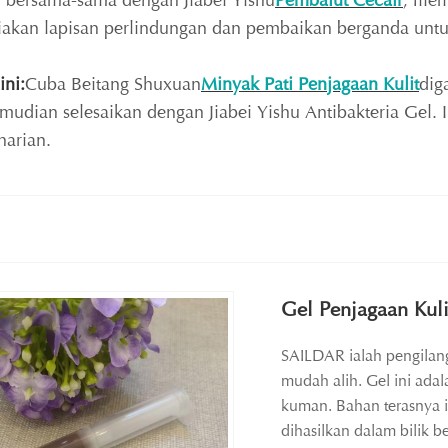
 bersama-sama dengan Jiabei Yishu
Pembalut Cecair
, fil
iakan lapisan perlindungan dan pembaikan berganda untuk
ini:
Cuba Beitang Shuxuan
Minyak Pati Penjagaan Kulit
dig
kemudian selesaikan dengan Jiabei Yishu Antibakteria Gel
arian.
Gel Penjagaan Kuli
SAILDAR ialah pengilang
mudah alih. Gel ini ada
kuman. Bahan terasnya i
dihasilkan dalam bilik