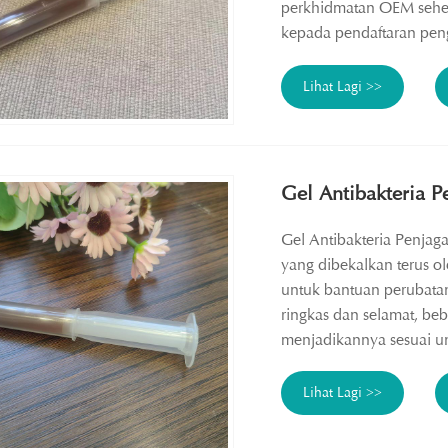
perkhidmatan OEM sehe
kepada pendaftaran pen
Lihat Lagi >>
Gel Antibakteria P
Gel Antibakteria Penjaga
yang dibekalkan terus 
untuk bantuan perubata
ringkas dan selamat, b
menjadikannya sesuai untu
Lihat Lagi >>