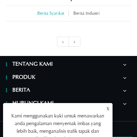
Berita Syarikat
Berita Industri
«
»
TENTANG KAMI
PRODUK
BERITA
HUBUNGI KAMI
X
Kami menggunakan kuki untuk menawarkan
anda pengalaman menyemak imbas yang
Links
|
Sitemap
|
RSS
|
XML
|
Dasar Privasi
lebih baik, menganalisis trafik tapak dan