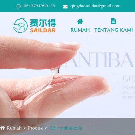
8613791999128
qingdaosaildar@gmail.com
RUMAH
TENTANG KAMI
Rumah
Produk
Gel Antibakteria