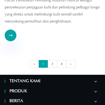
Cecair Pembaikan Pelindung Matahari muncul sebagai
penyelesaian penjagaan kulit dan pelindung pelbagai fungsi
yang direka untuk melindungi kulit sensitif sambil
menyokong pemulihan dan penghidratan.

«
1
2
3
»
TENTANG KAMI
PRODUK
BERITA